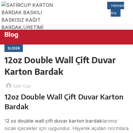
Hemen
Ara
Blog
SLIDER
12oz Double Wall Çift Duvar
Karton Bardak
Safir Cup
12oz Double Wall Çift Duvar Karton
Bardak
1
2 oz double wall çift duvar karton bardak
larımız
sıcak içecekler için uygundur. Hijyenik açıdan normlara