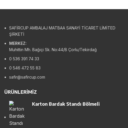
SAFİRCUP AMBALAJ MATBAA SANAYİ TİCARET LİMİTED
ŞİRKETİ
MERKEZ:
Muhittin Mh. Bağiçi Sk. No:44/B Çorlu/Tekirdağ
0 536 391 74 33
0 546 472 55 83
safir@safircup.com
ÜRÜNLERIMIZ
Karton Bardak Standı Bölmeli