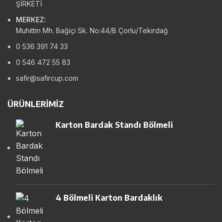
ŞİRKETİ
MERKEZ:
Muhittin Mh. Bağiçi Sk. No:44/B Çorlu/Tekirdağ
0 536 391 74 33
0 546 472 55 83
safir@safircup.com
ÜRÜNLERIMIZ
Karton Bardak Standı Bölmeli
4 Bölmeli Karton Bardaklık