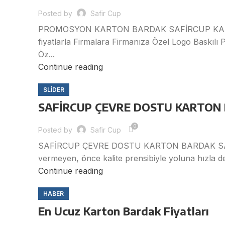
Posted by
Safir Cup
PROMOSYON KARTON BARDAK SAFİRCUP KARTON
fiyatlarla Firmalara Firmanıza Özel Logo Baskıl
Öz...
Continue reading
SLIDER
SAFİRCUP ÇEVRE DOSTU KARTON
0
Posted by
Safir Cup
SAFİRCUP ÇEVRE DOSTU KARTON BARDAK SAFİRC
vermeyen, önce kalite prensibiyle yoluna hızla d
Continue reading
HABER
En Ucuz Karton Bardak Fiyatları