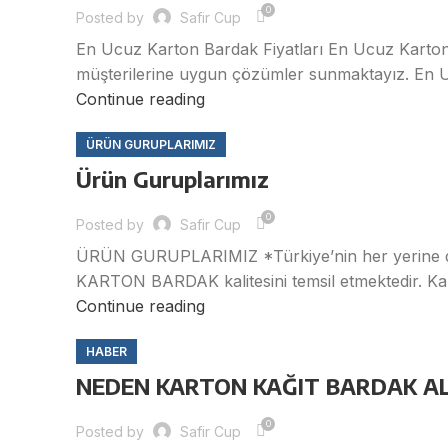
0
Posted by
Safir Cup
En Ucuz Karton Bardak Fiyatları En Ucuz Karton
müşterilerine uygun çözümler sunmaktayız. En Uc
Continue reading
ÜRÜN GURUPLARIMIZ
Ürün Guruplarımız
0
Posted by
Safir Cup
ÜRÜN GURUPLARIMIZ *Türkiye’nin her yerine da
KARTON BARDAK kalitesini temsil etmektedir. Kalite
Continue reading
HABER
NEDEN KARTON KAĞIT BARDAK AL
0
Posted by
Safir Cup