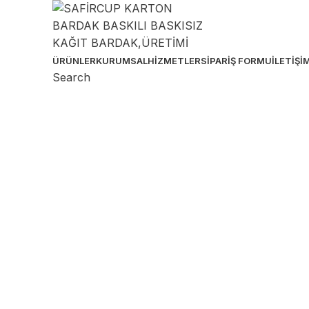
ÜRÜNLER
KURUMSAL
HIZMETLER
SIPARIŞ FORMU
İLETIŞI
Search
Sipariş & Destek Hattı
Birçok ebatta karton bardak üretimi yapıyoruz. Ö
müşterilerimize güvenli ve kolay sipariş imkanı ta
0 536 391 74 33
SAFİRCUP Ambalaj MATBAA SANAYİ TİCARET 