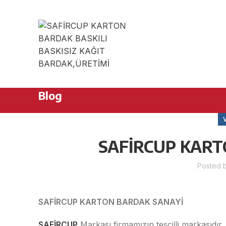
Muhittin Mah Azim Sok No:5 / A Çorlu/Tekirdağ
Blog
SAFİRCUP KART
Posted 
SAFİRCUP KARTON BARDAK SANAYİ
SAFİRCUP
Markası firmamızın tescilli markasıdır.