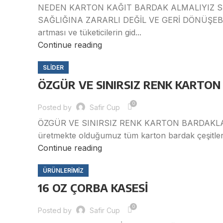
NEDEN KARTON KAĞIT BARDAK ALMALIYIZ S
SAĞLIĞINA ZARARLI DEĞİL VE GERİ DÖNÜŞEBİLİR!
artması ve tüketicilerin gid...
Continue reading
SLIDER
ÖZGÜR VE SINIRSIZ RENK KARTO
0
Posted by
Safir Cup
ÖZGÜR VE SINIRSIZ RENK KARTON BARDAKLAR Sa
üretmekte olduğumuz tüm karton bardak çeşitlerim
Continue reading
ÜRÜNLERİMİZ
16 OZ ÇORBA KASESİ
0
Posted by
Safir Cup