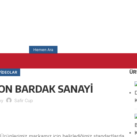
Hemen Ara
ÜR
VİDEOLAR
ON BARDAK SANAYİ
by
Safir Cup
 Ürünlerimiz markamız için belirlediğimiz standartlarda