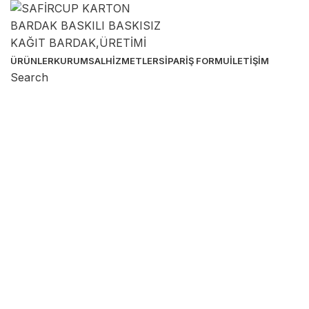
ÜRÜNLER
KURUMSAL
HIZMETLER
SIPARIŞ FORMU
İLETIŞIM
Search
Sipariş Hattı
Sipariş & Destek Hattı
Birçok ebatta karton bardak üretimi yapıyoruz. Özel
baskılı ürünlerde de müşterilerimize güvenli ve kolay
sipariş imkanı tanıyoruz!
0 536 391 74 33