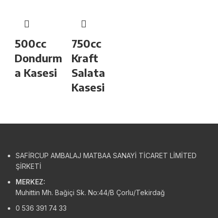
500cc
750cc
Dondurm
Kraft
a Kasesi
Salata
Kasesi
SAFİRCUP AMBALAJ MATBAA SANAYİ TİCARET LİMİTED
ŞİRKETİ
MERKEZ:
Muhittin Mh. Bağiçi Sk. No:44/B Çorlu/Tekirdağ
0 536 391 74 33