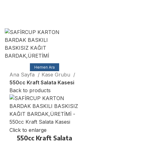
SAFİRCUP Ambalaj MATBAA SANAYİ TİCARET
LİMİTED ŞİRKETİ
Muhittin Mah Azim Sok No:5 / A Çorlu/Tekirdağ
Hemen Ara
Ana Sayfa
Kase Grubu
550cc Kraft Salata Kasesi
Back to products
Click to enlarge
550cc Kraft Salata