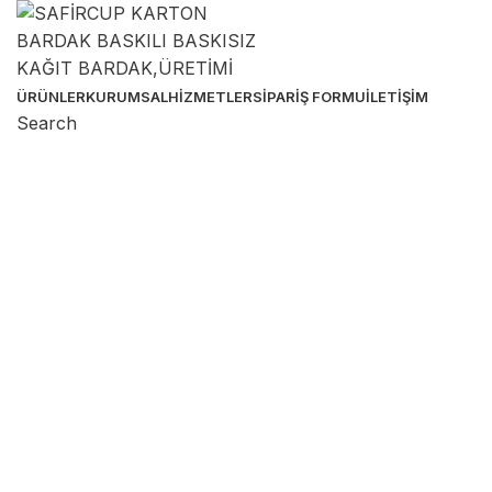
ÜRÜNLER
KURUMSAL
HIZMETLER
SIPARIŞ FORMU
İLETIŞIM
Search
Sipariş Hattı
Sipariş & Destek Hattı
Birçok ebatta karton bardak üretimi yapıyoruz. Özel
baskılı ürünlerde de müşterilerimize güvenli ve kolay
sipariş imkanı tanıyoruz!
0 536 391 74 33