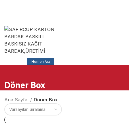
SAFİRCUP Ambalaj MATBAA SANAYİ TİCARET
LİMİTED ŞİRKETİ
Muhittin Mah Azim Sok No:5 / A Çorlu/Tekirdağ
Hemen Ara
Döner Box
Ana Sayfa
Döner Box