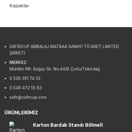
SAFİRCUP AMBALAJ MATBAA SANAYİ TİCARET LİMİTED
ŞİRKETİ
MERKEZ:
Muhittin Mh. Bağiçi Sk. No:44/B Çorlu/Tekirdağ
0 536 391 74 33
0 546 472 55 83
safir@safircup.com
ÜRÜNLERIMIZ
Karton Bardak Standı Bölmeli