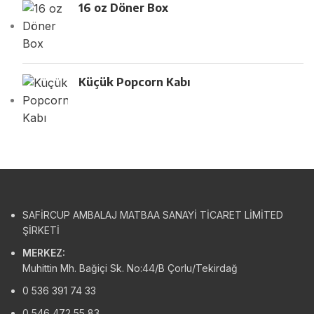
16 oz Döner Box
Küçük Popcorn Kabı
SAFİRCUP AMBALAJ MATBAA SANAYİ TİCARET LİMİTED
ŞİRKETİ
MERKEZ:
Muhittin Mh. Bağiçi Sk. No:44/B Çorlu/Tekirdağ
0 536 391 74 33
0 546 472 55 83