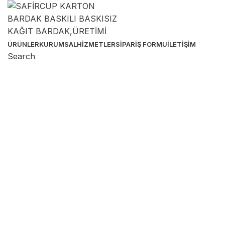
ÜRÜNLER
KURUMSAL
HIZMETLER
SIPARIŞ FORMU
İLETIŞIM
Search
Sipariş Hattı
Sipariş & Destek Hattı
Birçok ebatta karton bardak üretimi yapıyoruz. Özel
baskılı ürünlerde de müşterilerimize güvenli ve kolay
sipariş imkanı tanıyoruz!
0 536 391 74 33