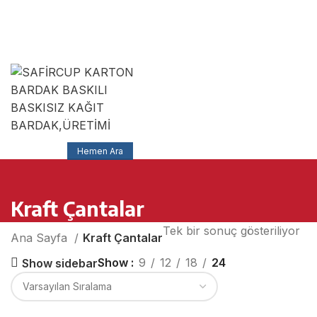
SAFİRCUP Ambalaj MATBAA SANAYİ TİCARET
LİMİTED ŞİRKETİ
Muhittin Mah Azim Sok No:5 / A Çorlu/Tekirdağ
Hemen Ara
Kraft Çantalar
Tek bir sonuç gösteriliyor
Ana Sayfa
Kraft Çantalar
Show
9
12
18
24
Show sidebar