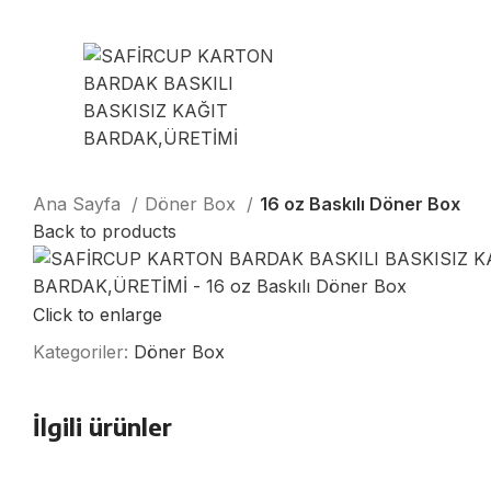
Muhittin Mah Azim Sok No:5 / A Çorlu/Tekirdağ
Ana Sayfa
Döner Box
16 oz Baskılı Döner Box
Back to products
Click to enlarge
Kategoriler:
Döner Box
İlgili ürünler