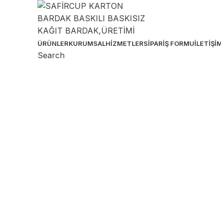
ÜRÜNLER
KURUMSAL
HIZMETLER
SIPARIŞ FORMU
İLETIŞI
Search
Sipariş & Destek Hattı
Birçok ebatta karton bardak üretimi yapıyoruz. Ö
müşterilerimize güvenli ve kolay sipariş imkanı ta
0 536 391 74 33
SAFİRCUP Ambalaj MATBAA SANAYİ TİCARET 