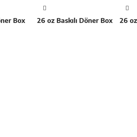
öner Box
26 oz Baskılı Döner Box
26 oz