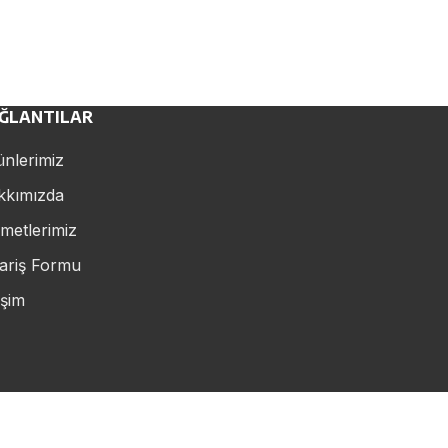
ĞLANTILAR
nlerimiz
kkımızda
metlerimiz
ariş Formu
işim