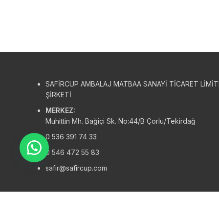
SAFİRCUP AMBALAJ MATBAA SANAYİ TİCARET LİMİ
ŞİRKETİ
MERKEZ:
Muhittin Mh. Bağiçi Sk. No:44/B Çorlu/Tekirdağ
0 536 391 74 33
0 546 472 55 83
safir@safircup.com