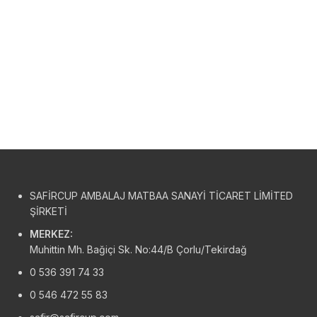
SAFİRCUP AMBALAJ MATBAA SANAYİ TİCARET LİMİTED
ŞİRKETİ
MERKEZ:
Muhittin Mh. Bağiçi Sk. No:44/B Çorlu/Tekirdağ
0 536 391 74 33
0 546 472 55 83