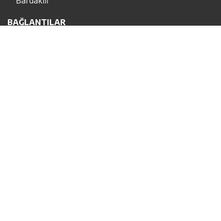
BAĞLANTILAR
Ürünlerimiz
Hakkımızda
Hizmetlerimiz
Sipariş Formu
İletişim
Web sitemizdeki deneyiminizi geliştirmek için çerezler
kullanıyoruz. Bu web sitesine göz atarak, çerez kullanımımızı kabul
etmiş olursunuz.
Accept
Hemen Ara
Whatsapp
Search