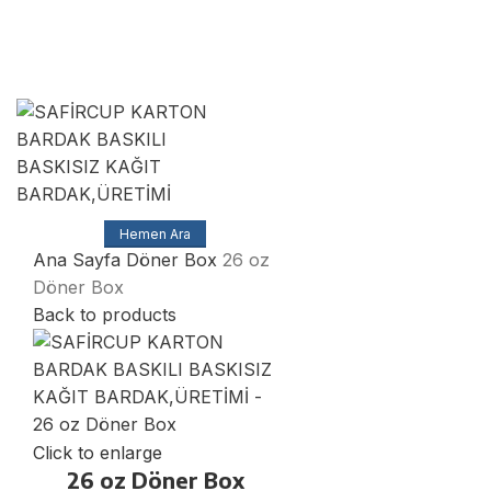
SAFİRCUP Ambalaj MATBAA SANAYİ TİCARET
LİMİTED ŞİRKETİ
Muhittin Mah Azim Sok No:5 / A Çorlu/Tekirdağ
Hemen Ara
Ana Sayfa
Döner Box
26 oz
Döner Box
Back to products
Click to enlarge
26 oz Döner Box