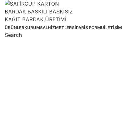
ÜRÜNLER
KURUMSAL
HIZMETLER
SIPARIŞ FORMU
İLETIŞIM
Search
Sipariş Hattı
Sipariş & Destek Hattı
Birçok ebatta karton bardak üretimi yapıyoruz. Özel
baskılı ürünlerde de müşterilerimize güvenli ve kolay
sipariş imkanı tanıyoruz!
0 536 391 74 33